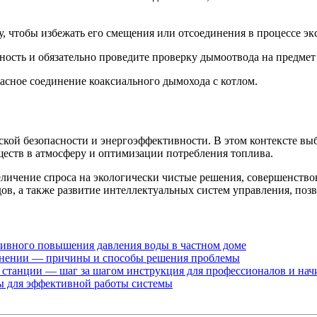
 чтобы избежать его смещения или отсоединения в процессе эк
чность и обязательно проведите проверку дымоотвода на предме
асное соединение коаксиального дымохода с котлом.
кой безопасности и энергоэффективности. В этом контексте выб
еств в атмосферу и оптимизации потребления топлива.
еличение спроса на экологически чистые решения, совершенств
в, а также развитие интеллектуальных систем управления, поз
тивного повышения давления воды в частном доме
полнении — причины и способы решения проблемы
а станции — шаг за шагом инструкция для профессионалов и н
ды для эффективной работы системы