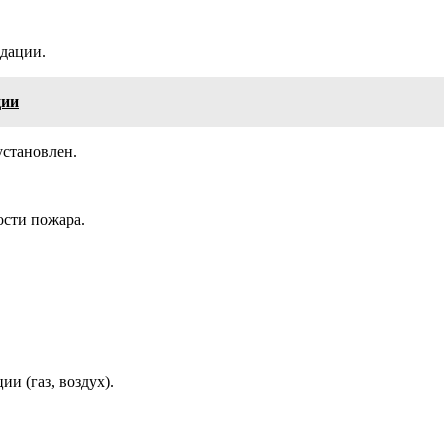
ндации.
ции
установлен.
ости пожара.
и (газ, воздух).