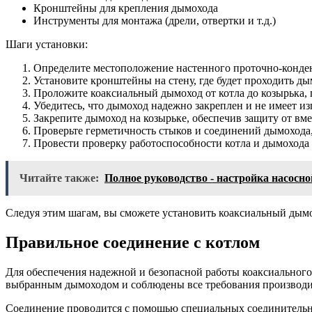
Кронштейны для крепления дымохода
Инструменты для монтажа (дрели, отвертки и т.д.)
Шаги установки:
Определите местоположение настенного проточно-конденс
Установите кронштейны на стену, где будет проходить ды
Проложите коаксиальный дымоход от котла до козырька,
Убедитесь, что дымоход надежно закреплен и не имеет из
Закрепите дымоход на козырьке, обеспечив защиту от вм
Проверьте герметичность стыков и соединений дымохода
Провести проверку работоспособности котла и дымохода 
Читайте также:
Полное руководство - настройка насосн
Следуя этим шагам, вы сможете установить коаксиальный дымо
Правильное соединение с котлом
Для обеспечения надежной и безопасной работы коаксиального 
выбранным дымоходом и соблюдены все требования производи
Соединение проводится с помощью специальных соединительны