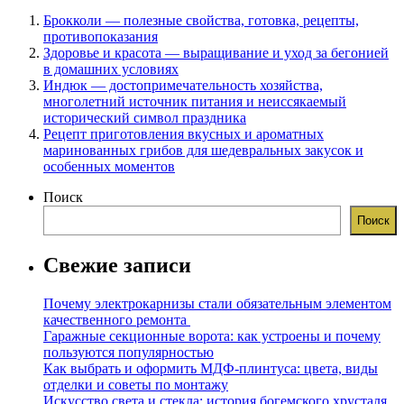
Брокколи — полезные свойства, готовка, рецепты,
противопоказания
Здоровье и красота — выращивание и уход за бегонией
в домашних условиях
Индюк — достопримечательность хозяйства,
многолетний источник питания и неиссякаемый
исторический символ праздника
Рецепт приготовления вкусных и ароматных
маринованных грибов для шедевральных закусок и
особенных моментов
Поиск
Поиск
Свежие записи
Почему электрокарнизы стали обязательным элементом
качественного ремонта
Гаражные секционные ворота: как устроены и почему
пользуются популярностью
Как выбрать и оформить МДФ-плинтуса: цвета, виды
отделки и советы по монтажу
Искусство света и стекла: история богемского хрусталя