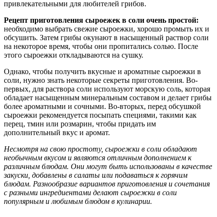
привлекательными для любителей грибов.
Рецепт приготовления сыроежек в соли очень простой:
необходимо выбрать свежие сыроежки, хорошо промыть их и
обсушить. Затем грибы окунают в насыщенный раствор соли
на некоторое время, чтобы они пропитались солью. После
этого сыроежки откладываются на сушку.
Однако, чтобы получить вкусные и ароматные сыроежки в
соли, нужно знать некоторые секреты приготовления. Во-
первых, для раствора соли используют морскую соль, которая
обладает насыщенным минеральным составом и делает грибы
более ароматными и сочными. Во-вторых, перед обсушкой
сыроежки рекомендуется посыпать специями, такими как
перец, тмин или розмарин, чтобы придать им
дополнительный вкус и аромат.
Несмотря на свою простоту, сыроежки в соли обладают
необычным вкусом и являются отличным дополнением к
различным блюдам. Они могут быть использованы в качестве
закуски, добавлены в салаты или подаваться к горячим
блюдам. Разнообразие вариантов приготовления и сочетания
с разными ингредиентами делают сыроежки в соли
популярным и любимым блюдом в кулинарии.