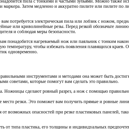
надобится пила с тонкими и частыми зубьями. Можно также испо
 и маркера. Затем медленно и аккуратно пилите или пилите по 
вам потребуется электрическая пила или лобзик с ножом, предн
йные или криволинейные резы. Перед резкой обозначьте линию, 
дителя и соблюдая меры безопасности.
вам понадобится нагреваемый нож или паяльник с тонким наконе
ю температуру, чтобы избежать появления плавящихся краев. Об
стик одновременно.
 правильными инструментами и методами она может быть достигн
ыми советами, которые помогут вам сделать это правильно.
а. Ножницы сделают ровный разрез, а нож с помощью правильно
е место резки. Это поможет вам получить прямые и ровные линии
 от возможных опасностей при резке пластиковых панелей, таки
еть от типа пластика, его толщины и индивидуальных предпочте