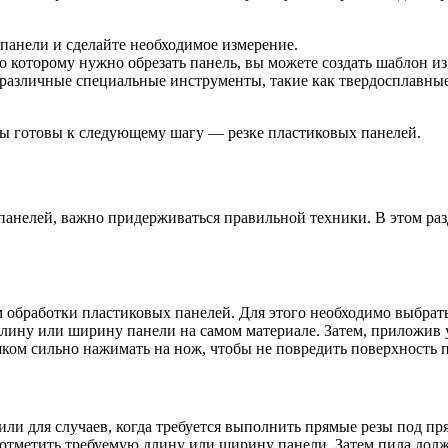
панели и сделайте необходимое измерение.
о которому нужно обрезать панель, вы можете создать шаблон из
различные специальные инструменты, такие как твердосплавны
вы готовы к следующему шагу — резке пластиковых панелей.
 панелей, важно придерживаться правильной техники. В этом ра
 обработки пластиковых панелей. Для этого необходимо выбрать
 длину или ширину панели на самом материале. Затем, приложив
ком сильно нажимать на нож, чтобы не повредить поверхность п
или для случаев, когда требуется выполнить прямые резы под п
 отметить требуемую длину или ширину панели. Затем пила долж