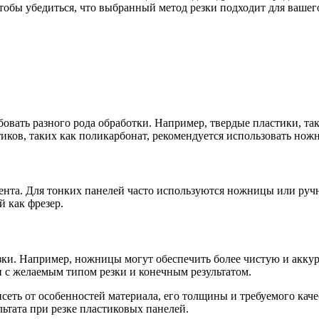
обы убедиться, что выбранный метод резки подходит для вашего
овать разного рода обработки. Например, твердые пластики, та
тиков, таких как поликарбонат, рекомендуется использовать нож
нта. Для тонких панелей часто используются ножницы или ручна
 как фрезер.
и. Например, ножницы могут обеспечить более чистую и аккурат
 с желаемым типом резки и конечным результатом.
еть от особенностей материала, его толщины и требуемого каче
ьтата при резке пластиковых панелей.