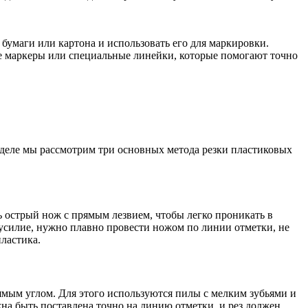
 бумаги или картона и использовать его для маркировки.
е маркеры или специальные линейки, которые помогают точно
зделе мы рассмотрим три основных метода резки пластиковых
 острый нож с прямым лезвием, чтобы легко проникать в
 усилие, нужно плавно провести ножом по линии отметки, не
ластика.
рямым углом. Для этого используются пилы с мелким зубьями и
на быть поставлена точно на линию отметки, и рез должен