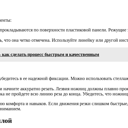
менты:
 прокладываются по поверхности пластиковой панели. Режущи
ь, что она четко отмечена. Используйте линейку или другой инс
- как сделать процесс быстрым и качественным
убедитесь в ее надежной фиксации. Можно использовать стелла
и начните аккуратно резать. Лезвия ножниц должны плавно прок
 не пройдете всю линию реза до конца. Убедитесь, что ножницы
вню комфорта и навыков. Если движения резки слишком быстрые
вниманием.
илой