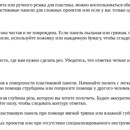
ента или ручного резака для пластика, можно воспользоваться о
стиковые панели для сложных проектов или если у вас только од
она чистая и не повреждена. Если панель пыльная или грязная, 
ели, используйте ножовку или наждачную бумагу, чтобы сгладит
сто, где вам нужно сделать рез. Убедитесь, что отметки четкие 
сов к поверхности пластиковой панели. Начинайте пилить с лег
ри помощи струбцины или попросите помощи у другого человека,
ая глубины реза, которую вы хотите получить. Будьте аккуратны
те пилу, чтобы следовать контуру отметки.
 пластиковую панель при помощи мягкой тряпки или влажной губ
тых проектов или при отсутствии специализированного инструме