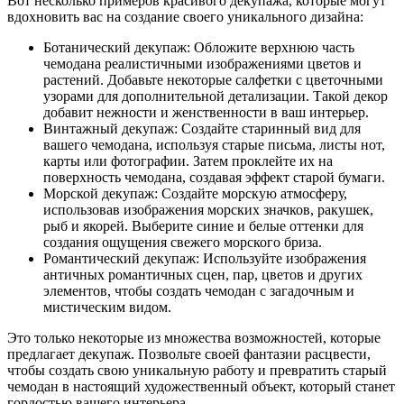
Вот несколько примеров красивого декупажа, которые могут
вдохновить вас на создание своего уникального дизайна:
Ботанический декупаж: Обложите верхнюю часть
чемодана реалистичными изображениями цветов и
растений. Добавьте некоторые салфетки с цветочными
узорами для дополнительной детализации. Такой декор
добавит нежности и женственности в ваш интерьер.
Винтажный декупаж: Создайте старинный вид для
вашего чемодана, используя старые письма, листы нот,
карты или фотографии. Затем проклейте их на
поверхность чемодана, создавая эффект старой бумаги.
Морской декупаж: Создайте морскую атмосферу,
использовав изображения морских значков, ракушек,
рыб и якорей. Выберите синие и белые оттенки для
создания ощущения свежего морского бриза.
Романтический декупаж: Используйте изображения
античных романтичных сцен, пар, цветов и других
элементов, чтобы создать чемодан с загадочным и
мистическим видом.
Это только некоторые из множества возможностей, которые
предлагает декупаж. Позвольте своей фантазии расцвести,
чтобы создать свою уникальную работу и превратить старый
чемодан в настоящий художественный объект, который станет
гордостью вашего интерьера.