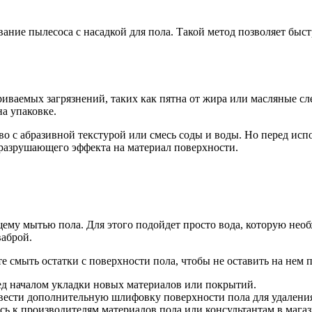
ние пылесоса с насадкой для пола. Такой метод позволяет быст
ваемых загрязнений, таких как пятна от жира или масляные сл
на упаковке.
о с абразивной текстурой или смесь соды и воды. Но перед исп
и разрушающего эффекта на материал поверхности.
ему мытью пола. Для этого подойдет просто вода, которую необ
ваброй.
е смыть остатки с поверхности пола, чтобы не оставить на нем п
ед началом укладки новых материалов или покрытий.
вести дополнительную шлифовку поверхности пола для удаления
ь к производителям материалов пола или консультантам в мага