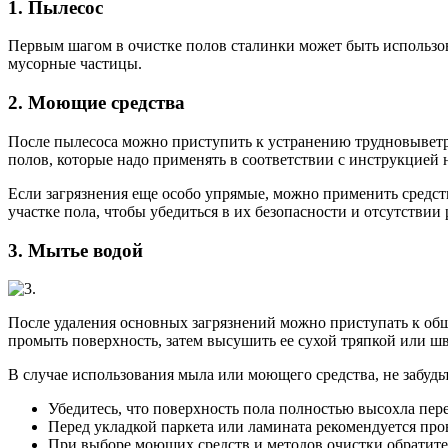
1. Пылесос
Первым шагом в очистке полов сталинки может быть использова
мусорные частицы.
2. Моющие средства
После пылесоса можно приступить к устранению трудновыветри
полов, которые надо применять в соответствии с инструкцией 
Если загрязнения еще особо упрямые, можно применить средств
участке пола, чтобы убедиться в их безопасности и отсутстви
3. Мытье водой
После удаления основных загрязнений можно приступать к общ
промыть поверхность, затем высушить ее сухой тряпкой или ш
В случае использования мыла или моющего средства, не забудьт
Убедитесь, что поверхность пола полностью высохла пер
Перед укладкой паркета или ламината рекомендуется про
При выборе моющих средств и методов очистки обратитес