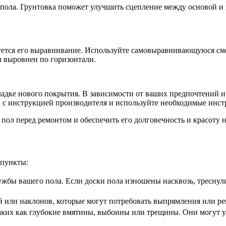
ь пола. Грунтовка поможет улучшить сцепление между основой 
буется его выравнивание. Используйте самовыравнивающуюся с
л выровнен по горизонтали.
дке нового покрытия. В зависимости от ваших предпочтений и т
ии с инструкцией производителя и используйте необходимые инс
пол перед ремонтом и обеспечить его долговечность и красоту н
 пункты:
лужбы вашего пола. Если доски пола изношены насквозь, тресну
или наклонов, которые могут потребовать выпрямления или ре
аких как глубокие вмятины, выбоины или трещины. Они могут у