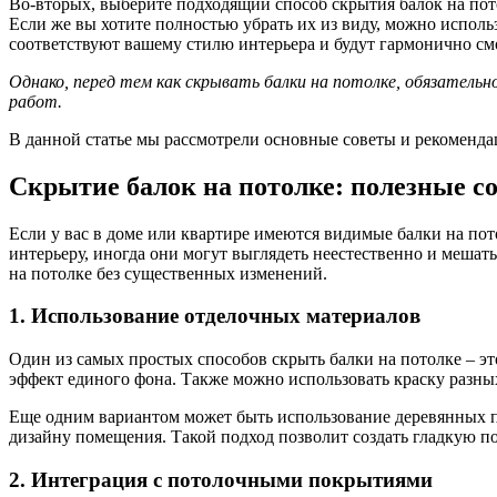
Во-вторых, выберите подходящий способ скрытия балок на пото
Если же вы хотите полностью убрать их из виду, можно испол
соответствуют вашему стилю интерьера и будут гармонично см
Однако, перед тем как скрывать балки на потолке, обязатель
работ.
В данной статье мы рассмотрели основные советы и рекоменда
Скрытие балок на потолке: полезные с
Если у вас в доме или квартире имеются видимые балки на пот
интерьеру, иногда они могут выглядеть неестественно и мешат
на потолке без существенных изменений.
1. Использование отделочных материалов
Один из самых простых способов скрыть балки на потолке – эт
эффект единого фона. Также можно использовать краску разных
Еще одним вариантом может быть использование деревянных па
дизайну помещения. Такой подход позволит создать гладкую п
2. Интеграция с потолочными покрытиями