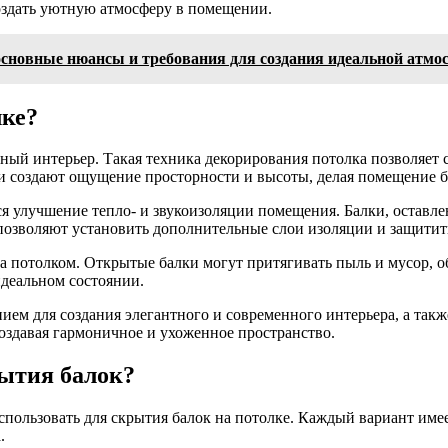
оздать уютную атмосферу в помещении.
 основные нюансы и требования для создания идеальной атм
лке?
чный интерьер. Такая техника декорирования потолка позволяет
и создают ощущение просторности и высоты, делая помещение б
я улучшение тепло- и звукоизоляции помещения. Балки, оставл
озволяют установить дополнительные слои изоляции и защитить
за потолком. Открытые балки могут притягивать пыль и мусор, 
идеальном состоянии.
нием для создания элегантного и современного интерьера, а т
оздавая гармоничное и ухоженное пространство.
рытия балок?
пользовать для скрытия балок на потолке. Каждый вариант имее
.