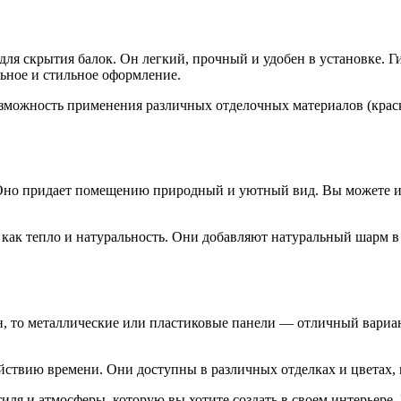
ля скрытия балок. Он легкий, прочный и удобен в установке. Г
льное и стильное оформление.
можность применения различных отделочных материалов (краски,
 Оно придает помещению природный и уютный вид. Вы можете и
ак тепло и натуральность. Они добавляют натуральный шарм в 
, то металлические или пластиковые панели — отличный вариан
йствию времени. Они доступны в различных отделках и цветах, 
тиля и атмосферы, которую вы хотите создать в своем интерьере