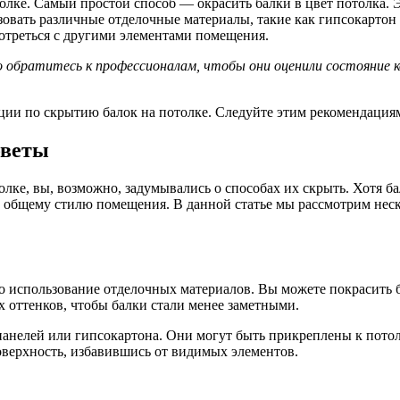
лке. Самый простой способ — окрасить балки в цвет потолка. Э
ьзовать различные отделочные материалы, такие как гипсокарто
отреться с другими элементами помещения.
но обратитесь к профессионалам, чтобы они оценили состояние 
ции по скрытию балок на потолке. Следуйте этим рекомендация
оветы
олке, вы, возможно, задумывались о способах их скрыть. Хотя б
ь общему стилю помещения. В данной статье мы рассмотрим неск
о использование отделочных материалов. Вы можете покрасить б
 оттенков, чтобы балки стали менее заметными.
нелей или гипсокартона. Они могут быть прикреплены к потолк
оверхность, избавившись от видимых элементов.