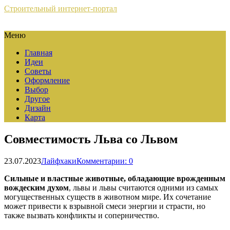
Строительный интернет-портал
Меню
Главная
Идеи
Советы
Оформление
Выбор
Другое
Дизайн
Карта
Совместимость Льва со Львом
23.07.2023
Лайфхаки
Комментарии: 0
Сильные и властные животные, обладающие врожденным
вождеским духом
, львы и львы считаются одними из самых
могущественных существ в животном мире. Их сочетание
может привести к взрывной смеси энергии и страсти, но
также вызвать конфликты и соперничество.