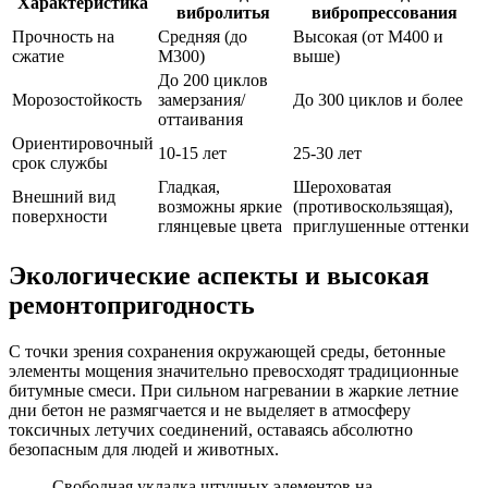
Характеристика
вибролитья
вибропрессования
Прочность на
Средняя (до
Высокая (от М400 и
сжатие
М300)
выше)
До 200 циклов
Морозостойкость
замерзания/
До 300 циклов и более
оттаивания
Ориентировочный
10-15 лет
25-30 лет
срок службы
Гладкая,
Шероховатая
Внешний вид
возможны яркие
(противоскользящая),
поверхности
глянцевые цвета
приглушенные оттенки
Экологические аспекты и высокая
ремонтопригодность
С точки зрения сохранения окружающей среды, бетонные
элементы мощения значительно превосходят традиционные
битумные смеси. При сильном нагревании в жаркие летние
дни бетон не размягчается и не выделяет в атмосферу
токсичных летучих соединений, оставаясь абсолютно
безопасным для людей и животных.
Свободная укладка штучных элементов на