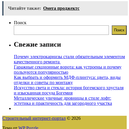
Читайте также:
Омега проджектс
Поиск
Поиск
Свежие записи
Почему электрокарнизы стали обязательным элементом
качественного ремонта
Гаражные секционные ворота: как устроены и почему
пользуются популярностью
Как выбрать и оформить МДФ-плинтуса: цвета, виды
отделки и советы по монтажу
Искусство света и стекла: история богемского хрусталя
и изысканная посуда Богемия
Металлические уличные дровницы в стиле лофт:
эстетика и практичность для загородного участка
Строительный интернет-портал
© 2026
Тема от
WP Puzzle