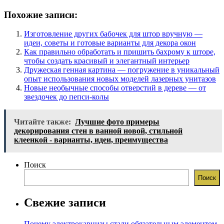
Похожие записи:
Изготовление других бабочек для штор вручную —
идеи, советы и готовые варианты для декора окон
Как правильно обработать и пришить бахрому к шторе,
чтобы создать красивый и элегантный интерьер
Дружеская генная картина — погружение в уникальный
опыт использования новых моделей лазерных унитазов
Новые необычные способы отверстий в дереве — от
звездочек до пепси-колы
Читайте также:
Лучшие фото примеры
декорирования стен в ванной новой, стильной
клеенкой - варианты, идеи, преимущества
Поиск
Поиск
Свежие записи
Почему электрокарнизы стали обязательным элементом