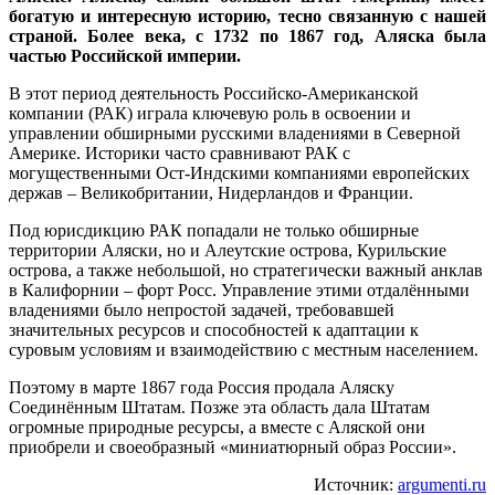
богатую и интересную историю, тесно связанную с нашей
страной. Более века, с 1732 по 1867 год, Аляска была
частью Российской империи.
В этот период деятельность Российско-Американской
компании (РАК) играла ключевую роль в освоении и
управлении обширными русскими владениями в Северной
Америке. Историки часто сравнивают РАК с
могущественными Ост-Индскими компаниями европейских
держав – Великобритании, Нидерландов и Франции.
Под юрисдикцию РАК попадали не только обширные
территории Аляски, но и Алеутские острова, Курильские
острова, а также небольшой, но стратегически важный анклав
в Калифорнии – форт Росс. Управление этими отдалёнными
владениями было непростой задачей, требовавшей
значительных ресурсов и способностей к адаптации к
суровым условиям и взаимодействию с местным населением.
Поэтому в марте 1867 года Россия продала Аляску
Соединённым Штатам. Позже эта область дала Штатам
огромные природные ресурсы, а вместе с Аляской они
приобрели и своеобразный «миниатюрный образ России».
Источник:
argumenti.ru