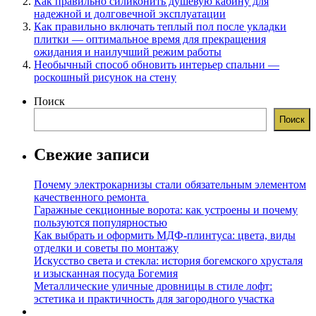
Как правильно силиконить душевую кабину для
надежной и долговечной эксплуатации
Как правильно включать теплый пол после укладки
плитки — оптимальное время для прекращения
ожидания и наилучший режим работы
Необычный способ обновить интерьер спальни —
роскошный рисунок на стену
Поиск
Поиск
Свежие записи
Почему электрокарнизы стали обязательным элементом
качественного ремонта
Гаражные секционные ворота: как устроены и почему
пользуются популярностью
Как выбрать и оформить МДФ-плинтуса: цвета, виды
отделки и советы по монтажу
Искусство света и стекла: история богемского хрусталя
и изысканная посуда Богемия
Металлические уличные дровницы в стиле лофт:
эстетика и практичность для загородного участка