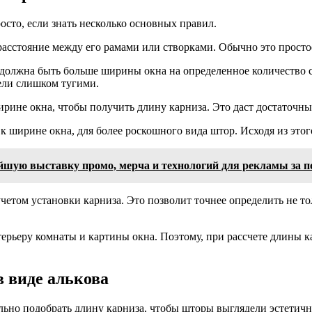
осто, если знать несколько основных правил.
асстояние между его рамами или створками. Обычно это простое
а должна быть больше ширины окна на определенное количество 
ели слишком тугими.
ирине окна, чтобы получить длину карниза. Это даст достаточны
ширине окна, для более роскошного вида штор. Исходя из этого
йшую выставку промо, мерча и технологий для рекламы за по
 учетом установки карниза. Это позволит точнее определить не т
ерьеру комнаты и картины окна. Поэтому, при рассчете длины кар
в виде алькова
вильно подобрать длину карниза, чтобы шторы выглядели эстетич