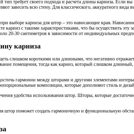
й тип требует своего подхода и расчета длины карниза. Если вы
ляют завесить всю стену. Для классического, аккуратного вида
при выборе карниза для штор – это нависающие края. Нависани
е карниз с такими характеристиками, что бы осуществить эту 
коло 20-30 сантиметров в зависимости от индивидуальных предп
лину карниза
ядеть слишком короткими или длинными, что негативно отражае
ивание помещения, тогда как карниз, который слишком длинный,
 достичь гармонии между шторами и другими элементами интерье
пропорциональные композиции, которые дополняют стиль и диза
ечения удобства использования штор. Шторы, которые достаточн
для штор поможет создать гармоничную и функциональную обста
за