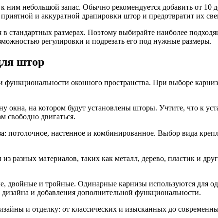
е к ним небольшой запас. Обычно рекомендуется добавить от 10
я приятной и аккуратной драпировки штор и предотвратит их св
я в стандартных размерах. Поэтому выбирайте наиболее подходя
озможностью регулировки и подрезать его под нужные размеры.
для штор
 функциональности оконного пространства. При выборе карниза 
у окна, на котором будут установлены шторы. Учтите, что к ус
ам свободно двигаться.
: потолочное, настенное и комбинированное. Выбор вида крепле
из разных материалов, таких как металл, дерево, пластик и дру
е, двойные и тройные. Одинарные карнизы используются для од
о дизайна и добавления дополнительной функциональности.
изайны и отделку: от классических и изысканных до современн