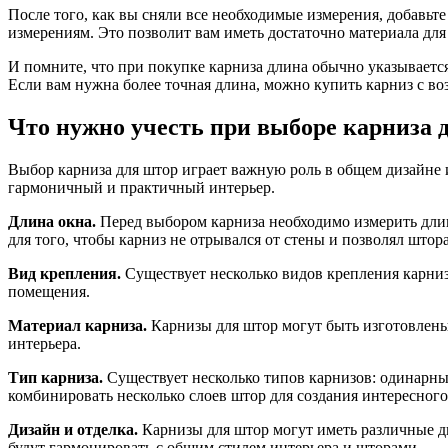
После того, как вы сняли все необходимые измерения, добавьт
измерениям. Это позволит вам иметь достаточно материала дл
И помните, что при покупке карниза длина обычно указываетс
Если вам нужна более точная длина, можно купить карниз с в
Что нужно учесть при выборе карниза 
Выбор карниза для штор играет важную роль в общем дизайне и
гармоничный и практичный интерьер.
Длина окна.
Перед выбором карниза необходимо измерить длин
для того, чтобы карниз не отрывался от стены и позволял штор
Вид крепления.
Существует несколько видов крепления карниза
помещения.
Материал карниза.
Карнизы для штор могут быть изготовлены 
интерьера.
Тип карниза.
Существует несколько типов карнизов: одинарны
комбинировать несколько слоев штор для создания интересног
Дизайн и отделка.
Карнизы для штор могут иметь различные д
будут гармонировать с общим стилем интерьера и шторами.