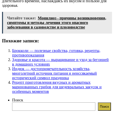
длительного времени, наслаждаясь их вкусом и пользой для
здоровья.
Читайте также:
Монилиоз - причины возникновения,
симптомы и методы лечения этого опасного
заболевания в садоводстве и плодоводстве
Похожие записи:
Брокколи — полезные свойства, готовка, рецепты,
противопоказания
Здоровье и красота — выращивание и уход за бегонией
в домашних условиях
Индюк — достопримечательность хозяйства,
многолетний источник питания и неиссякаемый
исторический символ праздника
Рецепт приготовления вкусных и ароматных
маринованных грибов для шедевральных закусок и
особенных моментов
Поиск
Поиск