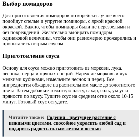
Выбор помидоров
Для приготовления помидоров по корейски лучше всего
подойдут спелые и упругие помидоры, с яркой красной
окраской. Важно, чтобы помидоры были не перезрелыми и
без повреждений. Желательно выбирать помидоры
одинаковой величины, чтобы они равномерно прожарились и
пропитались острым соусом.
Приготовление соуса
Основу для соуса можно приготовить из моркови, лука,
чеснока, перца и пряных специй. Нарежьте морковь и лук
мелкими кубиками, измельчите чеснок и перец. Все
ингредиенты обжарьте на растительном масле до золотистого
цвета. Затем добавьте томатную пасту, сахар, соль, уксус и
пряности по вкусу. Тушите соус на среднем огне около 10-15
минут. Готовый соус остудите.
Читайте также:
Годеция - цветущее растение с
нежными цветами, способное украсить любой сад и
подарить радость глазам летом и осенью