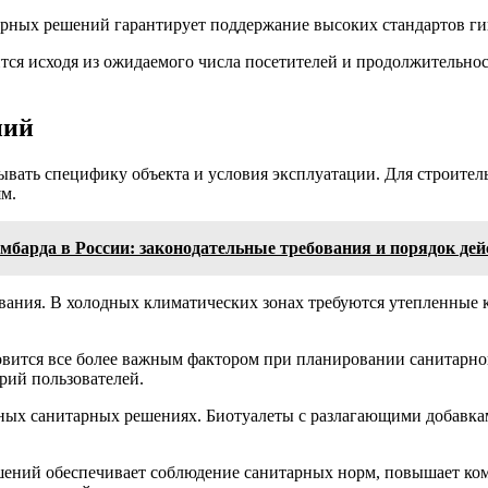
рных решений гарантирует поддержание высоких стандартов ги
тся исходя из ожидаемого числа посетителей и продолжительнос
ний
ать специфику объекта и условия эксплуатации. Для строител
м.
мбарда в России: законодательные требования и порядок де
ания. В холодных климатических зонах требуются утепленные к
вится все более важным фактором при планировании санитарно
рий пользователей.
нных санитарных решениях. Биотуалеты с разлагающими добавк
ений обеспечивает соблюдение санитарных норм, повышает комф