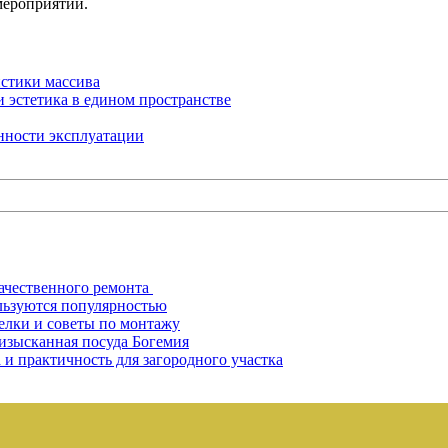
мероприятий.
истики массива
и эстетика в едином пространстве
енности эксплуатации
ачественного ремонта
льзуются популярностью
елки и советы по монтажу
 изысканная посуда Богемия
 и практичность для загородного участка