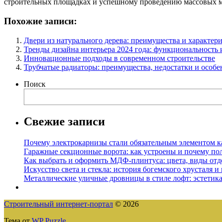
строительных площадках и успешному проведению массовых 
Похожие записи:
Двери из натурального дерева: преимущества и характер
Тренды дизайна интерьера 2024 года: функциональность 
Инновационные подходы в современном строительстве
Трубчатые радиаторы: преимущества, недостатки и особ
Поиск
Свежие записи
Почему электрокарнизы стали обязательным элементом к
Гаражные секционные ворота: как устроены и почему по
Как выбрать и оформить МДФ-плинтуса: цвета, виды отд
Искусство света и стекла: история богемского хрусталя и
Металлические уличные дровницы в стиле лофт: эстетика
Строительный интернет-портал
© 2026
Тема от
WP Puzzle