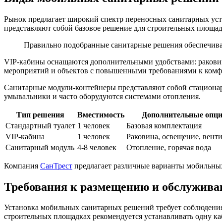
Рынок предлагает широкий спектр переносных санитарных уст
представляют собой базовое решение для строительных площа
Правильно подобранные санитарные решения обеспечива
VIP-кабины оснащаются дополнительными удобствами: раковин
мероприятий и объектов с повышенными требованиями к комф
Санитарные модули-контейнеры представляют собой стационар
умывальники и часто оборудуются системами отопления.
Тип решения
Вместимость
Дополнительные опц
Стандартный туалет
1 человек
Базовая комплектация
VIP-кабина
1 человек
Раковина, освещение, вент
Санитарный модуль
4-8 человек
Отопление, горячая вода
Компания
СанТрест
предлагает различные варианты мобильных
Требования к размещению и обслужив
Установка мобильных санитарных решений требует соблюдения
строительных площадках рекомендуется устанавливать одну ка