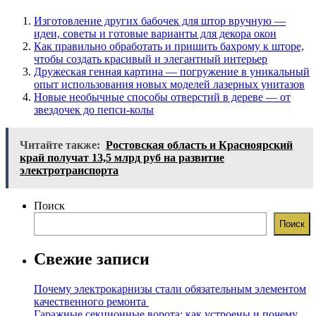
Изготовление других бабочек для штор вручную —
идеи, советы и готовые варианты для декора окон
Как правильно обработать и пришить бахрому к шторе,
чтобы создать красивый и элегантный интерьер
Дружеская генная картина — погружение в уникальный
опыт использования новых моделей лазерных унитазов
Новые необычные способы отверстий в дереве — от
звездочек до пепси-колы
Читайте также:
Ростовская область и Красноярский
край получат 13,5 млрд руб на развитие
электротранспорта
Поиск
Поиск
Свежие записи
Почему электрокарнизы стали обязательным элементом
качественного ремонта
Гаражные секционные ворота: как устроены и почему