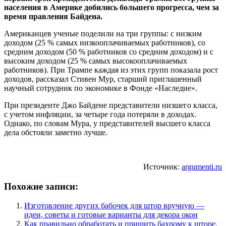
населения в Америке добились большего прогресса, чем за
время правления Байдена.
Американцев ученые поделили на три группы: с низким
доходом (25 % самых низкооплачиваемых работников), со
средним доходом (50 % работников со средним доходом) и с
высоким доходом (25 % самых высокооплачиваемых
работников). При Трампе каждая из этих групп показала рост
доходов, рассказал Стивен Мур, старший приглашенный
научный сотрудник по экономике в Фонде «Наследие».
При президенте Джо Байдене представители низшего класса,
с учетом инфляции, за четыре года потеряли в доходах.
Однако, по словам Мура, у представителей высшего класса
дела обстояли заметно лучше.
Источник:
argumenti.ru
Похожие записи:
Изготовление других бабочек для штор вручную —
идеи, советы и готовые варианты для декора окон
Как правильно обработать и пришить бахрому к шторе,